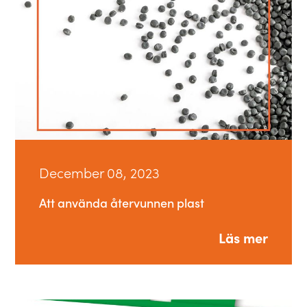
December 08, 2023
Att använda återvunnen plast
Läs mer