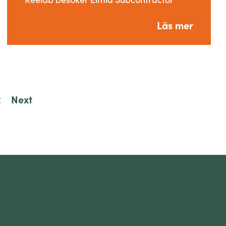
Läs mer
2
Next