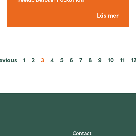
Läs mer
evious
1
2
3
4
5
6
7
8
9
10
11
1
Contact