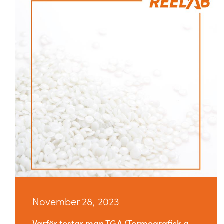
November 28, 2023
Varför testar man TGA (Termografisk analys) på sitt råmaterial?