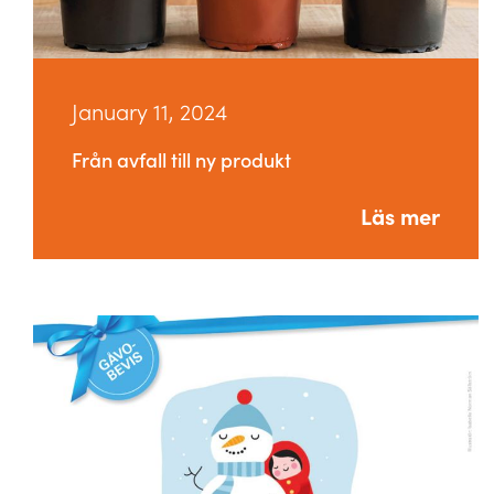
January 11, 2024
Från avfall till ny produkt
Läs mer