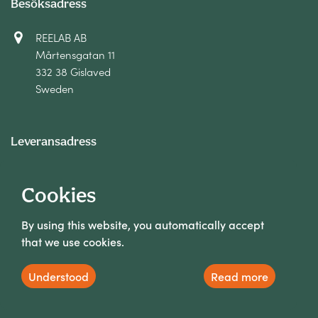
Besöksadress
REELAB AB
Mårtensgatan 11
332 38 Gislaved
Sweden
Leveransadress
REELAB AB
Cookies
Bangatan 4
332 38 Gislaved
By using this website, you automatically accept
Sweden
that we use cookies.
Understood
Read more