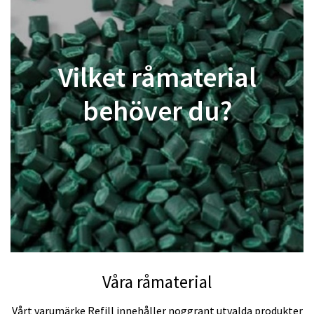
Vilket råmaterial
behöver du?
Våra råmaterial
Vårt varumärke Refill innehåller noggrant utvalda produkter